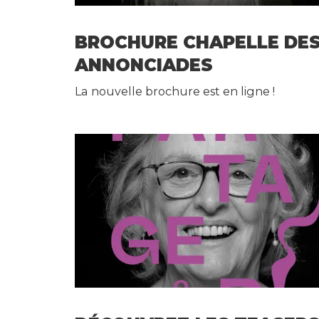
s
p
BROCHURE CHAPELLE DE
r
a
ANNONCIADES
t
La nouvelle brochure est en ligne !
i
q
u
e
s
H
u
m
o
ur
d