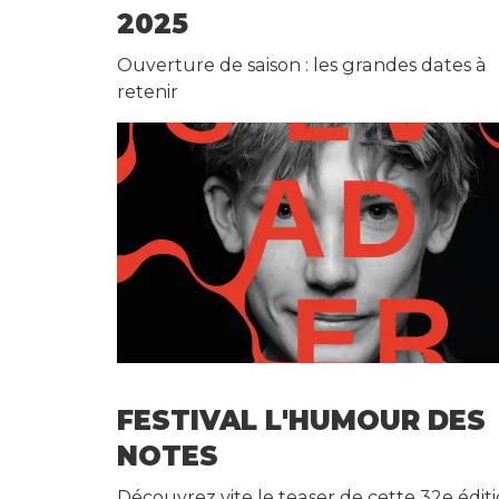
2025
Ouverture de saison : les grandes dates à
retenir
N
e
w
sl
et
te
r
C
o
n
ta
ct
FESTIVAL L'HUMOUR DES
NOTES
Découvrez vite le teaser de cette 32e éditi