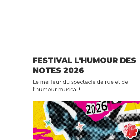
e
n
d
a
-
FESTIVAL L'HUMOUR DES
H
NOTES 2026
u
Le meilleur du spectacle de rue et de
m
l'humour musical !
o
u
r