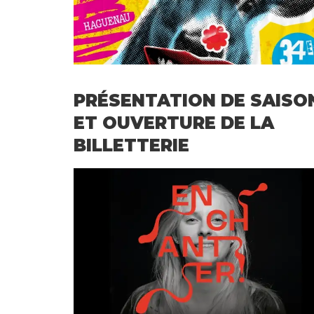
d
e
s
n
PRÉSENTATION DE SAISO
o
ET OUVERTURE DE LA
t
BILLETTERIE
e
s
I
n
f
o