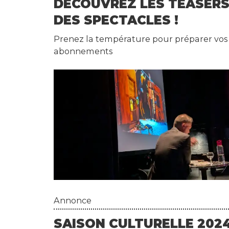
e
DÉCOUVREZ LES TEASER
s
DES SPECTACLES !
N
Prenez la température pour préparer vos
ot
abonnements
e
s
E
s
p
a
c
e
P
r
Annonce
o
SAISON CULTURELLE 2024