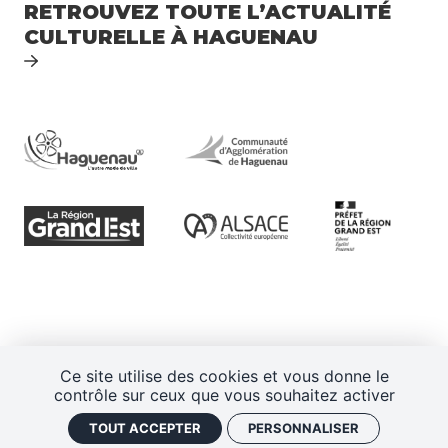
RETROUVEZ TOUTE L’ACTUALITÉ
CULTURELLE À HAGUENAU
Ce site utilise des cookies et vous donne le
CGV
Mentions légales
Plan de site
contrôle sur ceux que vous souhaitez activer
Politique de confidentialité
TOUT ACCEPTER
PERSONNALISER
Gestion des cookies
J'ai un code promo