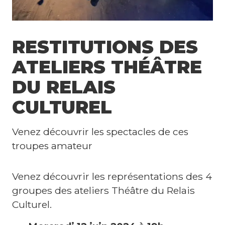
i
l
l
RESTITUTIONS DES
e
ATELIERS THÉÂTRE
t
DU RELAIS
s
CULTUREL
A
Venez découvrir les spectacles de ces
g
troupes amateur
e
n
Venez découvrir les représentations des 4
groupes des ateliers Théâtre du Relais
d
Culturel.
a