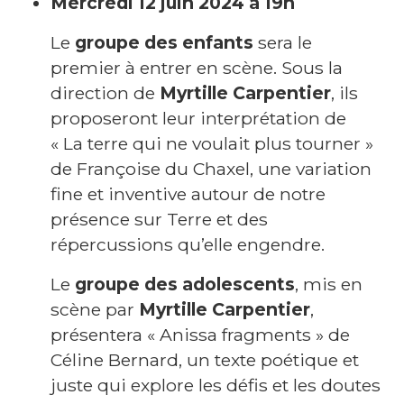
Mercredi 12 juin 2024 à 19h
-
H
Le
groupe des enfants
sera le
premier à entrer en scène. Sous la
u
direction de
Myrtille Carpentier
, ils
m
proposeront leur interprétation de
o
« La terre qui ne voulait plus tourner »
u
de Françoise du Chaxel, une variation
fine et inventive autour de notre
r
présence sur Terre et des
d
répercussions qu’elle engendre.
e
Le
groupe des adolescents
, mis en
s
scène par
Myrtille Carpentier
,
n
présentera « Anissa fragments » de
Céline Bernard, un texte poétique et
o
juste qui explore les défis et les doutes
t