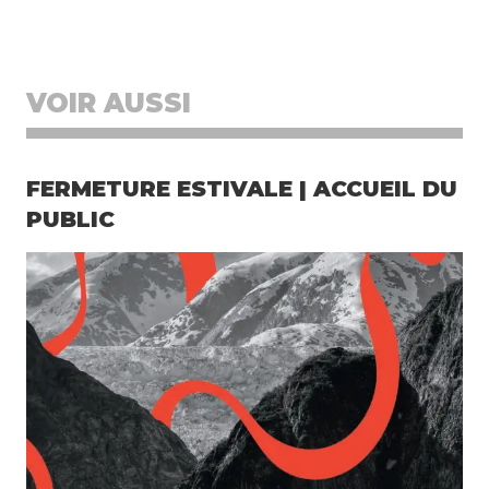
C
o
n
ta
ct
VOIR AUSSI
FERMETURE ESTIVALE | ACCUEIL DU
PUBLIC