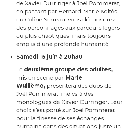
de Xavier Durringer à Joël Pommerat,
s
en passant par Bernard-Marie Koltès
H
ou Coline Serreau, vous découvrirez
u
des personnages aux parcours légers
m
ou plus chaotiques, mais toujours
o
emplis d’une profonde humanité.
ur
d
Samedi 15 juin à 20h30
e
s
Le
deuxième groupe des adultes,
N
mis en scène par
Marie
ot
Wuillème,
présentera des duos de
e
Joël Pommerat, mêlés à des
s
monologues de Xavier Durringer.
Leur
E
choix s’est porté sur Joël Pommerat
s
pour la finesse de ses échanges
p
humains dans des situations juste un