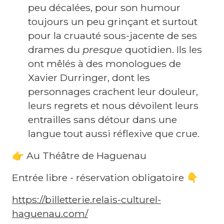
a
peu décalées, pour son humour
c
toujours un peu grinçant et surtout
e
pour la cruauté sous-jacente de ses
P
drames du
presque
quotidien. Ils les
r
ont mêlés à des monologues de
o
Xavier Durringer, dont les
personnages crachent leur douleur,
leurs regrets et nous dévoilent leurs
entrailles sans détour dans une
langue tout aussi réflexive que crue.
N
👉 Au Théâtre de Haguenau
e
w
sl
Entrée libre - réservation obligatoire 👇
e
tt
https://billetterie.relais-culturel-
e
r
haguenau.com/