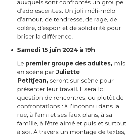
auxquels sont confrontés un groupe
e
d’adolescent.es. Un joli méli-mélo
s
d’amour, de tendresse, de rage, de
colère, d’espoir et de solidarité pour
briser la différence.
I
n
Samedi 15 juin 2024 à 19h
f
Le
premier groupe des adultes,
mis
o
en scène par
Juliette
s
Petitjean,
seront sur scène pour
p
présenter leur travail. Il sera ici
r
question de rencontres, ou plutôt de
a
confrontations : à l’inconnu dans la
ti
rue, à l’ami et ses faux plans, à sa
q
famille, à l’être aimé et puis et surtout
u
à soi. À travers un montage de textes,
e