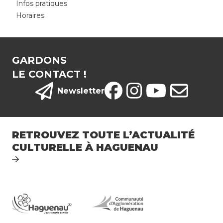
Infos pratiques
s
Horaires
H
u
m
GARDONS
o
LE CONTACT !
ur
d
Newsletter
e
s
N
RETROUVEZ TOUTE L’ACTUALITÉ
ot
CULTURELLE À HAGUENAU
e
s
E
s
p