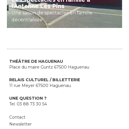
l'Antenne Les Pins
e
Une saison de spectacles en famille
s
décentralisée
I
n
f
o
THÉÂTRE DE HAGUENAU
Place du maire Guntz 67500 Haguenau
s
p
RELAIS CULTUREL / BILLETTERIE
r
11 rue Meyer 67500 Haguenau
a
UNE QUESTION ?
ti
Tel. 03 88 73 30 54
q
u
Contact
e
Newsletter