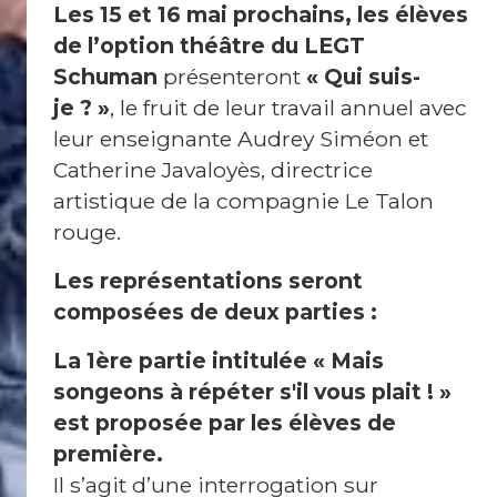
a
Les 15 et 16 mai prochains, les élèves
c
de l’option théâtre du LEGT
e
Schuman
présenteront
« Qui suis-
P
je ? »
, le fruit de leur travail annuel avec
r
leur enseignante Audrey Siméon et
o
Catherine Javaloyès, directrice
artistique de la compagnie Le Talon
rouge.
Les représentations seront
composées de deux parties :
N
e
La 1ère partie intitulée « Mais
w
sl
songeons à répéter s'il vous plait ! »
e
est proposée par les élèves de
tt
e
première.
r
Il s’agit d’une interrogation sur