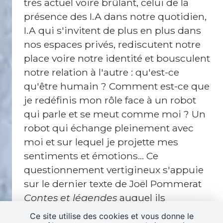
très actuel voire brûlant, celui de la
présence des I.A dans notre quotidien,
I.A qui s'invitent de plus en plus dans
nos espaces privés, rediscutent notre
place voire notre identité et bousculent
notre relation à l'autre : qu'est-ce
qu'être humain ? Comment est-ce que
je redéfinis mon rôle face à un robot
qui parle et se meut comme moi ? Un
robot qui échange pleinement avec
moi et sur lequel je projette mes
sentiments et émotions... Ce
questionnement vertigineux s'appuie
sur le dernier texte de Joël Pommerat
Contes et légendes
auquel ils
emprunteront des scènes, lesquelles
Ce site utilise des cookies et vous donne le