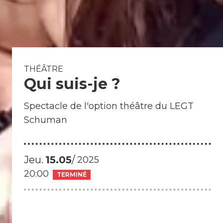
s
H
u
m
o
THÉÂTRE
ur
Qui suis-je ?
d
e
Spectacle de l'option théâtre du LEGT
s
Schuman
N
ot
e
Jeu.
15
05
2025
s
20:00
TERMINÉ
E
s
p