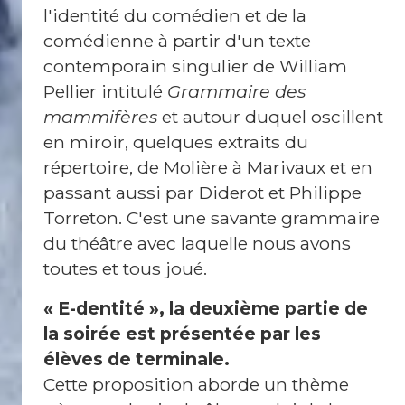
C
l'identité du comédien et de la
o
comédienne à partir d'un texte
n
ta
contemporain singulier de William
ct
Pellier intitulé
Grammaire des
mammifères
et
autour duquel oscillent
en miroir, quelques extraits du
répertoire, de Molière à Marivaux et en
passant aussi par Diderot et Philippe
Torreton. C'est une savante grammaire
du théâtre avec laquelle nous avons
toutes et tous joué.
« E-dentité », la deuxième partie de
la soirée est présentée par les
élèves de terminale.
Cette proposition aborde un thème