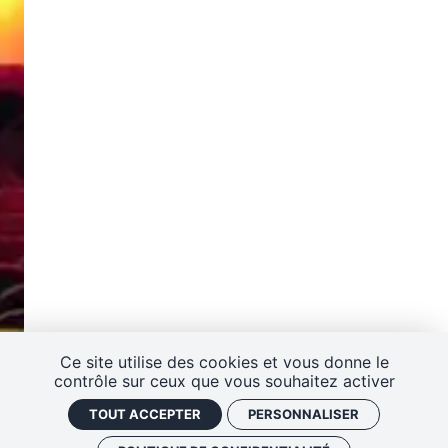
s
H
u
m
o
ur
d
e
s
N
ot
e
s
Ce site utilise des cookies et vous donne le
E
contrôle sur ceux que vous souhaitez activer
s
TOUT ACCEPTER
PERSONNALISER
p