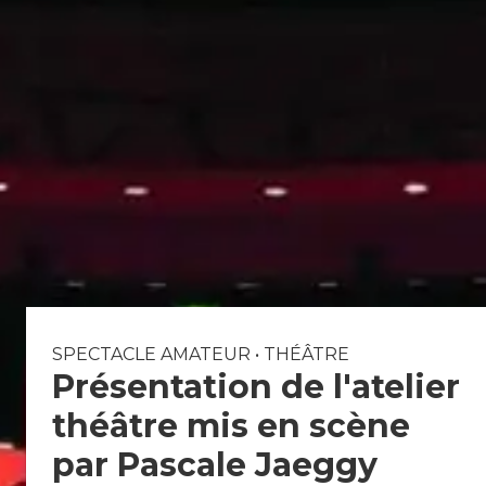
-
H
u
m
o
u
r
d
e
s
SPECTACLE AMATEUR
•
THÉÂTRE
Présentation de l'atelier
n
théâtre mis en scène
o
par Pascale Jaeggy
t