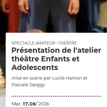
e
s
I
n
f
SPECTACLE AMATEUR
•
THÉÂTRE
Présentation de l'atelier
o
s
théâtre Enfants et
p
Adolescents
r
a
mise en scène par Lucile Hamon et
ti
Pascale Jaeggy
q
u
e
Mer.
17
06
2026