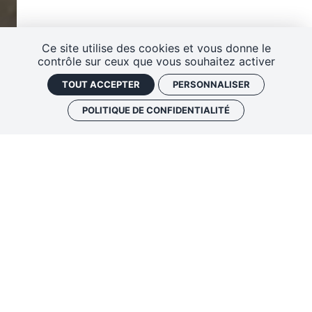
C
o
n
Ce site utilise des cookies et vous donne le
ta
contrôle sur ceux que vous souhaitez activer
ct
TOUT ACCEPTER
PERSONNALISER
POLITIQUE DE CONFIDENTIALITÉ
Théâtre de Haguenau
• Placement
libre – Assis
2h00
Production : Relais culturel de
Haguenau