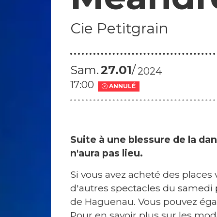
d
e
Cie Petitgrain
s
n
Sam.
27
01
2024
o
17:00
ANNULÉ
t
e
s
Suite à une blessure de la da
n'aura pas lieu.
I
Si vous avez acheté des places
n
d'autres spectacles du samedi 
f
de Haguenau. Vous pouvez éga
o
Pour en savoir plus sur les moda