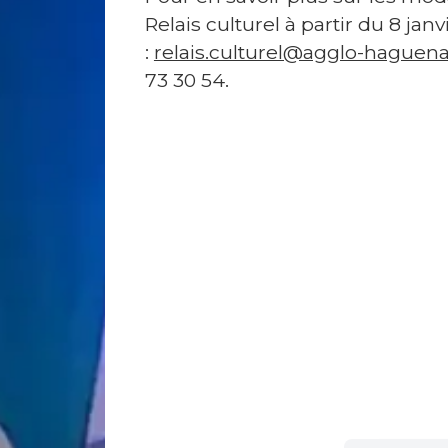
s
Relais culturel à partir du 8 janv
p
:
relais.culturel@agglo-haguena
r
73 30 54.
a
t
i
q
u
e
s
H
u
m
o
ur
d