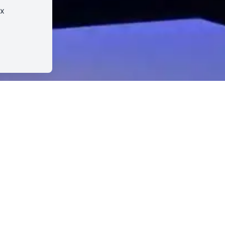
ux
Théâtre de Haguenau
•
Placement libre – Assis
35 min - À partir de 4 ans
horégraphie et interprétation : Sara
asquier Création musicale : Julienne
essagne Scénographie : Jean Luc Tourné
réation costume : Marie Ampe Création