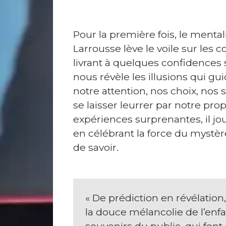
e
s
N
Pour la première fois, le mental
ot
Larrousse lève le voile sur les c
e
livrant à quelques confidences 
s
nous révèle les illusions qui gui
E
notre attention, nos choix, nos 
s
se laisser leurrer par notre prop
p
expériences surprenantes, il jou
a
en célébrant la force du mystère,
c
de savoir.
e
P
r
« De prédiction en révélatio
o
la douce mélancolie de l’enfa