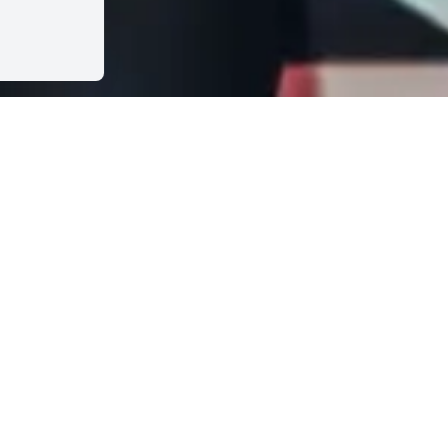
Théâtre de Haguenau
•
Placement numéroté
1h30
Mentalisme | 10 ans et +
uteur et interprète : Rémi Larrousse
ise en magie : Maxime Schucht et
ylvain Vip