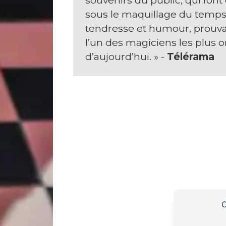
souvenirs du public, qui font
sous le maquillage du temps,
tendresse et humour, prouvant
l’un des magiciens les plus o
d’aujourd’hui. » -
Télérama
N
e
w
sl
et
te
r
C
o
n
ta
ct
C