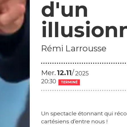
d'un
s
p
r
illusion
a
t
i
Rémi Larrousse
q
u
e
Mer.
12
11
s
2025
H
20:30
TERMINÉ
u
m
o
ur
Un spectacle étonnant qui réconc
d
cartésiens d’entre nous !