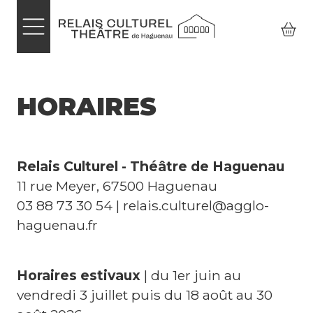
s
Aller au contenu principal
P
r
e
HORAIRES
n
d
r
Relais Culturel - Théâtre de Haguenau
11 rue Meyer, 67500 Haguenau
e
03 88 73 30 54 | relais.culturel@agglo-
m
haguenau.fr
e
s
Horaires estivaux
| du 1er juin au
b
vendredi 3 juillet puis du 18 août au 30