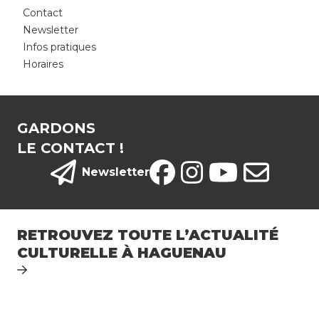
Contact
e
Newsletter
s
Infos pratiques
Horaires
I
n
GARDONS
f
LE CONTACT !
o
s
Newsletter
p
r
a
RETROUVEZ TOUTE L’ACTUALITÉ
ti
CULTURELLE À HAGUENAU
q
u
e