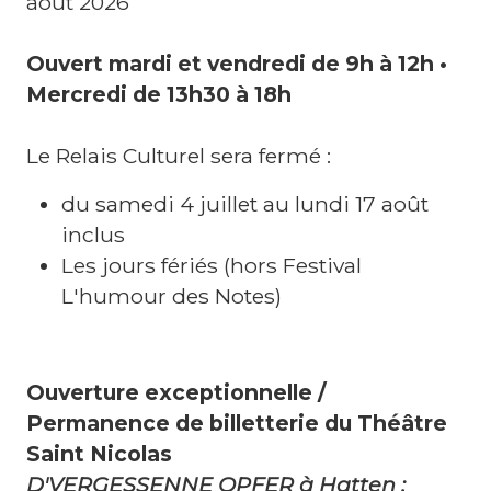
août 2026
i
l
Ouvert mardi et vendredi de 9h à 12h •
l
Mercredi de 13h30 à 18h
e
Le Relais Culturel sera fermé :
t
s
du samedi 4 juillet au lundi 17 août
inclus
A
Les jours fériés (hors Festival
L'humour des Notes)
g
e
n
Ouverture exceptionnelle /
d
Permanence de billetterie du Théâtre
Saint Nicolas
a
D'VERGESSENNE OPFER à Hatten :