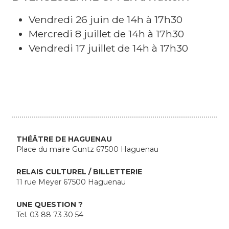
-
Vendredi 26 juin de 14h à 17h30
H
Mercredi 8 juillet de 14h à 17h30
u
Vendredi 17 juillet de 14h à 17h30
m
o
u
r
d
THÉÂTRE DE HAGUENAU
e
Place du maire Guntz 67500 Haguenau
s
RELAIS CULTUREL / BILLETTERIE
11 rue Meyer 67500 Haguenau
n
o
UNE QUESTION ?
Tel. 03 88 73 30 54
t